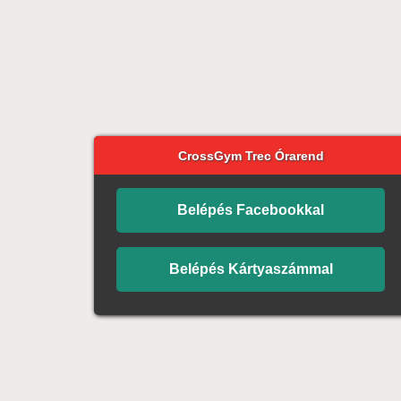
CrossGym Trec Órarend
Belépés Facebookkal
Belépés Kártyaszámmal